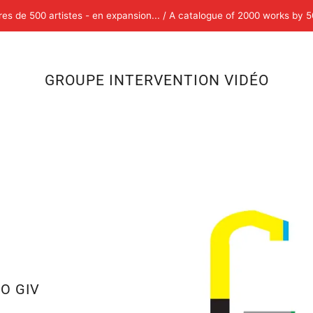
s de 500 artistes - en expansion... / A catalogue of 2000 works by 50
GROUPE INTERVENTION VIDÉO
O GIV