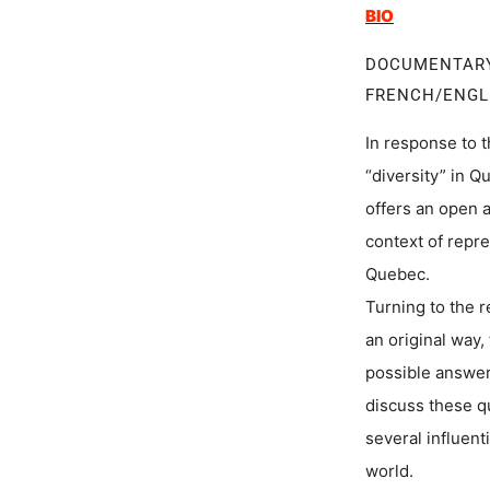
BIO
DOCUMENTA
FRENCH/ENGL
In response to t
“diversity” in Q
offers an open a
context of repre
Quebec.
Turning to the r
an original way,
possible answer
discuss these q
several influent
world.