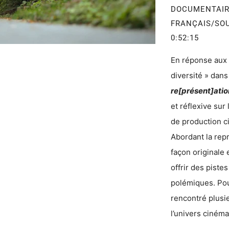
DOCUMENTAI
FRANÇAIS/S
0:52:15
En réponse aux 
diversité » dans
re[présent]atio
et réflexive sur
de production 
Abordant la repr
façon originale 
offrir des pist
polémiques. Pour
rencontré plusi
l’univers ciném