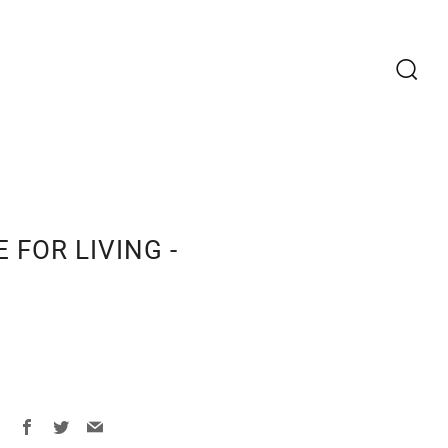
Recherc
 FOR LIVING -
Facebook
Twitter
Email