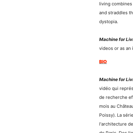
living combines
and straddles t
dystopia.
Machine for Liv
videos or as an i
BIO
Machine for Liv
vidéo qui représ
de recherche ef
mois au Châtea
Poissy). La séri
l'architecture d
de Paris. Des li