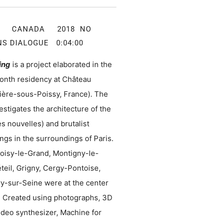
ON CANADA 2018 NO
NS DIALOGUE 0:04:00
ing
is a project elaborated in the
month residency at Château
ère-sous-Poissy, France). The
estigates the architecture of the
s nouvelles) and brutalist
ings in the surroundings of Paris.
Noisy-le-Grand, Montigny-le-
teil, Grigny, Cergy-Pontoise,
ry-sur-Seine were at the center
h. Created using photographs, 3D
ideo synthesizer, Machine for