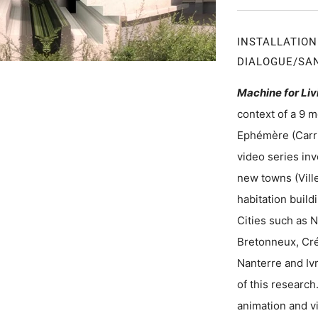
INSTALLATI
DIALOGUE/SA
Machine for Liv
context of a 9 
Ephémère (Carri
video series inv
new towns (Ville
habitation build
Cities such as 
Bretonneux, Cré
Nanterre and Iv
of this researc
animation and v