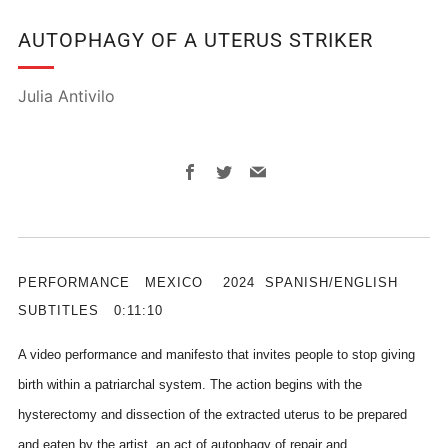
AUTOPHAGY OF A UTERUS STRIKER
Julia Antivilo
Facebook
Twitter
Email
PERFORMANCE
MEXICO
2024
SPANISH/ENGLISH
SUBTITLES
0:11:10
A video performance and manifesto that invites people to stop giving
birth within a patriarchal system. The action begins with the
hysterectomy and dissection of the extracted uterus to be prepared
and eaten by the artist, an act of autophagy of repair and