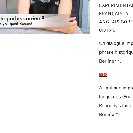
EXPÉRIMENT
FRANÇAIS, AL
ANGLAIS,CORÉ
0:01:40
Un dialogue impr
phrase historiq
Berliner ».
BIO
A light and impr
languages (Engl
Kennedy’s famous
Berliner”.