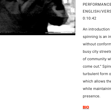
PERFORMANC
ENGLISH/VERS
0:10:42
An introduction
spinning is an i
without conformi
busy city street
of community wh
come out." Spinn
turbulent form 
which allows the
while maintaining
presence.
BIO