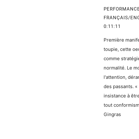
PERFORMANC
FRANÇAIS/EN
0:11:11
Première manife
toupie, cette o
comme stratégie
normalité. Le m
l'attention, dér
des passants. «
insistance à êtr
tout conformism
Gingras