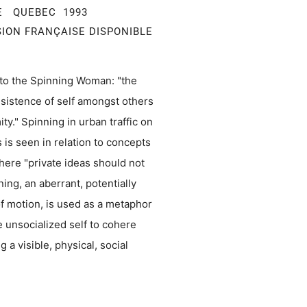
E QUEBEC 1993
ION FRANÇAISE DISPONIBLE
 to the Spinning Woman: "the
nsistence of self amongst others
ty." Spinning in urban traffic on
s is seen in relation to concepts
ere "private ideas should not
ing, an aberrant, potentially
of motion, is used as a metaphor
 unsocialized self to cohere
 a visible, physical, social