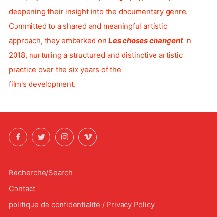
deepening their insight into the documentary genre.
Committed to a shared and meaningful artistic
approach, they embarked on
Les choses changent
in
2018, nurturing a structured and distinctive artistic
practice over the six years of the
film's development.
Facebook
Twitter
Instagram
Vimeo
Recherche/Search
Contact
politique de confidentialité / Privacy Policy