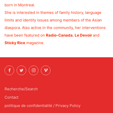
born in Montreal.
She is interested in themes of family history, language
limits and identity issues among members of the Asian
diaspora. Also active in the community, her interventions
have been featured on
Radio-Canada
,
Le Devoir
and
Sticky Rice
magazine.
Facebook
Twitter
Instagram
Vimeo
Recherche/Search
Contact
politique de confidentialité / Privacy Policy