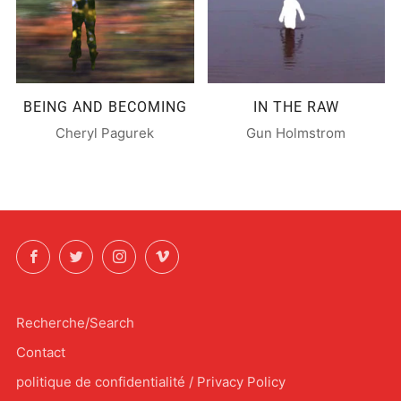
BEING AND BECOMING
IN THE RAW
Cheryl Pagurek
Gun Holmstrom
Facebook
Twitter
Instagram
Vimeo
Recherche/Search
Contact
politique de confidentialité / Privacy Policy