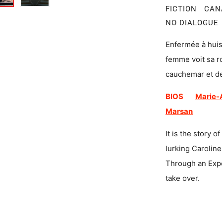
FICTION CAN
NO DIALOGU
Enfermée à huis
femme voit sa r
cauchemar et dev
BIOS
Marie-
Marsan
It is the story o
lurking Caroline
Through an Exper
take over.