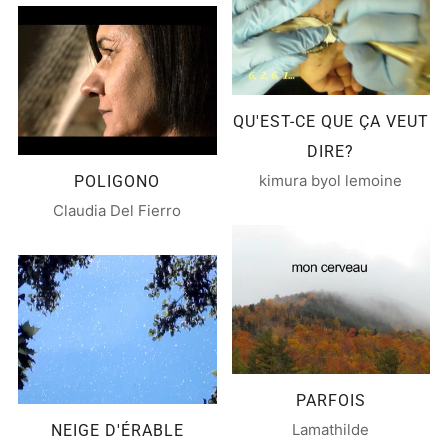
QU'EST-CE QUE ÇA VEUT
DIRE?
kimura byol lemoine
POLIGONO
Claudia Del Fierro
PARFOIS
Lamathilde
NEIGE D'ÉRABLE