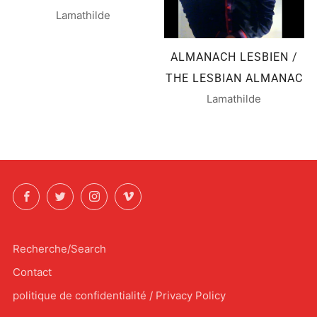
Lamathilde
ALMANACH LESBIEN /
THE LESBIAN ALMANAC
Lamathilde
Facebook
Twitter
Instagram
Vimeo
Recherche/Search
Contact
politique de confidentialité / Privacy Policy