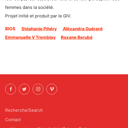
femmes dans la société.
Projet initié et produit par le GIV.
BIOS
Stéphanie Pihéry
Alèxandra Guérard
Emmanuelle V Tremblay
Roxane Berubé
Facebook
Twitter
Instagram
Vimeo
Recherche/Search
Contact